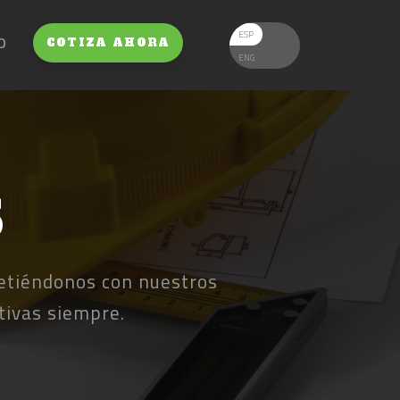
ESP
O
COTIZA AHORA
ENG
S
etiéndonos con nuestros
tivas siempre.