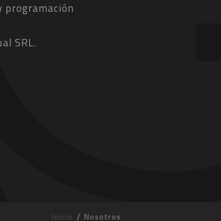
 y programación
.
al SRL.
Inicio
Nosotros