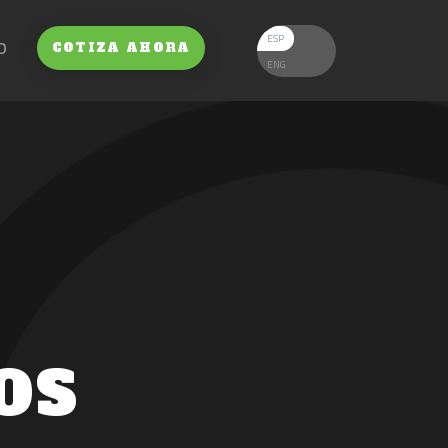
ESP
O
COTIZA AHORA
ENG
OS