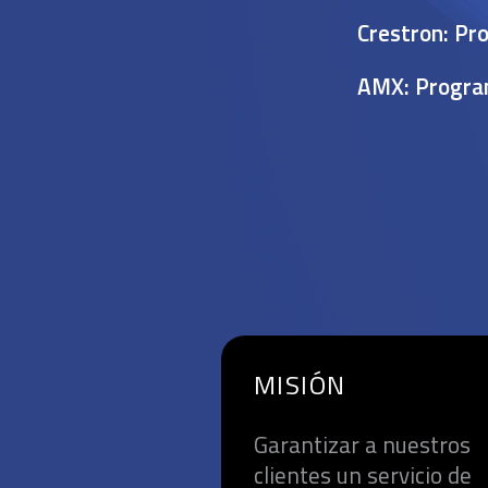
Crestron: P
AMX: Progra
MISIÓN
Garantizar a nuestros
clientes un servicio de